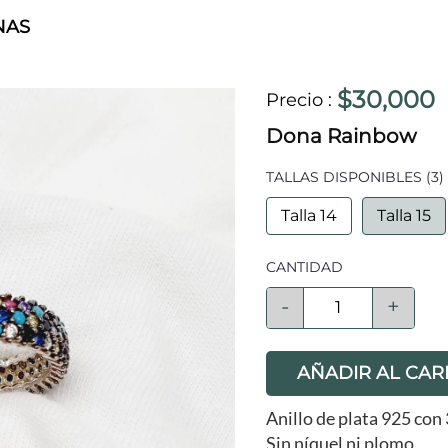
NAS
$30,000
Precio
:
Dona Rainbow
TALLAS DISPONIBLES
(3)
Talla 14
Talla 15
CANTIDAD
-
+
AÑADIR AL CAR
Anillo de plata 925 con 
Sin níquel ni plomo