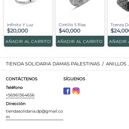
Infinito Y Luz
Cintillo 5 filas
Trenza D
$20,000
$40,000
$24,00
AÑADIR AL CARRITO
AÑADIR AL CARRITO
AÑADIR 
TIENDA SOLIDARIA DAMAS PALESTINAS
/
ANILLOS
CONTÁCTENOS
SÍGUENOS
Teléfono
+56961364656
Dirección
tiendasolidaria.dp@gmail.co
m