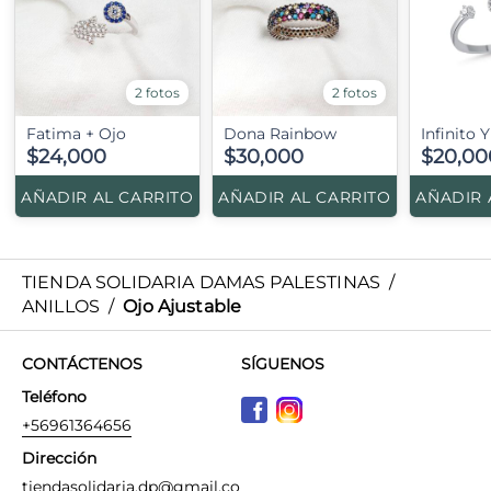
2 fotos
2 fotos
Fatima + Ojo
Dona Rainbow
Infinito 
$24,000
$30,000
$20,00
AÑADIR AL CARRITO
AÑADIR AL CARRITO
AÑADIR 
TIENDA SOLIDARIA DAMAS PALESTINAS
/
ANILLOS
/
Ojo Ajustable
CONTÁCTENOS
SÍGUENOS
Teléfono
+56961364656
Dirección
tiendasolidaria.dp@gmail.co