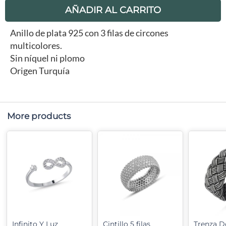
AÑADIR AL CARRITO
Anillo de plata 925 con 3 filas de circones
multicolores.
Sin níquel ni plomo
Origen Turquía
More products
Infinito Y Luz
Cintillo 5 filas
Trenza D