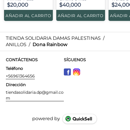
$20,000
$40,000
$24,00
AÑADIR AL CARRITO
AÑADIR AL CARRITO
AÑADIR 
TIENDA SOLIDARIA DAMAS PALESTINAS
/
ANILLOS
/
Dona Rainbow
CONTÁCTENOS
SÍGUENOS
Teléfono
+56961364656
Dirección
tiendasolidaria.dp@gmail.co
m
powered by