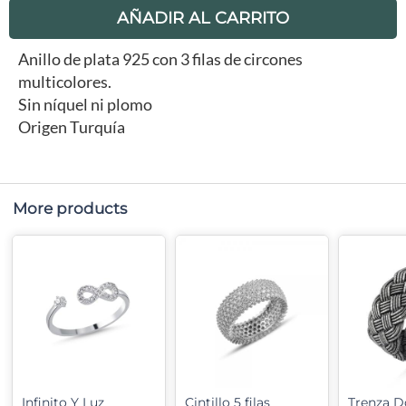
AÑADIR AL CARRITO
Anillo de plata 925 con 3 filas de circones
multicolores.
Sin níquel ni plomo
Origen Turquía
More products
Infinito Y Luz
Cintillo 5 filas
Trenza D