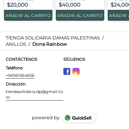
$20,000
$40,000
$24,00
AÑADIR AL CARRITO
AÑADIR AL CARRITO
AÑADIR 
TIENDA SOLIDARIA DAMAS PALESTINAS
/
ANILLOS
/
Dona Rainbow
CONTÁCTENOS
SÍGUENOS
Teléfono
+56961364656
Dirección
tiendasolidaria.dp@gmail.co
m
powered by