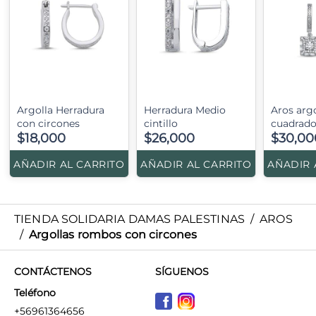
Argolla Herradura
Herradura Medio
Aros arg
con circones
cintillo
cuadrado
$18,000
$26,000
$30,00
AÑADIR AL CARRITO
AÑADIR AL CARRITO
AÑADIR 
TIENDA SOLIDARIA DAMAS PALESTINAS
/
AROS
/
Argollas rombos con circones
CONTÁCTENOS
SÍGUENOS
Teléfono
+56961364656