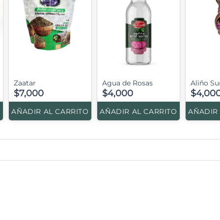
Zaatar
Agua de Rosas
Aliño S
$7,000
$4,000
$4,00
O
AÑADIR AL CARRITO
AÑADIR AL CARRITO
AÑADIR