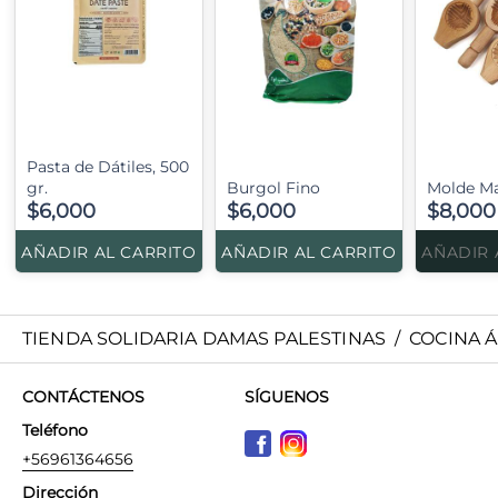
Pasta de Dátiles, 500
gr.
Burgol Fino
Molde M
$6,000
$6,000
$8,000
AÑADIR AL CARRITO
AÑADIR AL CARRITO
AÑADIR 
TIENDA SOLIDARIA DAMAS PALESTINAS
/
COCINA 
CONTÁCTENOS
SÍGUENOS
Teléfono
+56961364656
Dirección