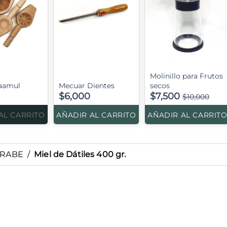
Molinillo para Frutos
aamul
Mecuar Dientes
secos
$6,000
$7,500
$10,000
AL CARRITO
AÑADIR AL CARRITO
AÑADIR AL CARRIT
ÁRABE
/
Miel de Dátiles 400 gr.