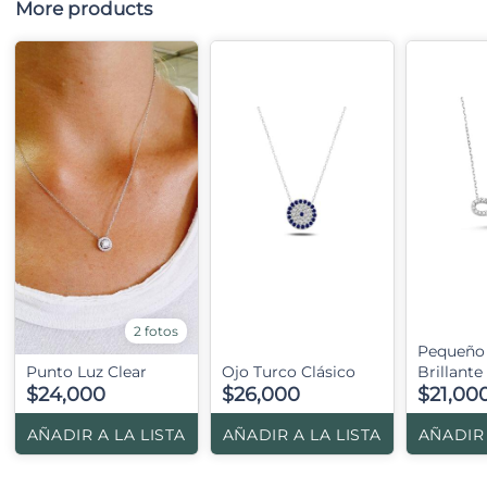
More products
2 fotos
Pequeño 
Punto Luz Clear
Ojo Turco Clásico
Brillante
$24,000
$26,000
$21,00
AÑADIR A LA LISTA
AÑADIR A LA LISTA
AÑADIR 