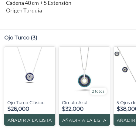
Cadena 40 cm + 5 Extensión
Origen Turquía
Ojo Turco
(3)
2 fotos
Ojo Turco Clásico
Círculo Azul
5 Ojos d
$26,000
$32,000
$38,00
AÑADIR A LA LISTA
AÑADIR A LA LISTA
AÑADIR 