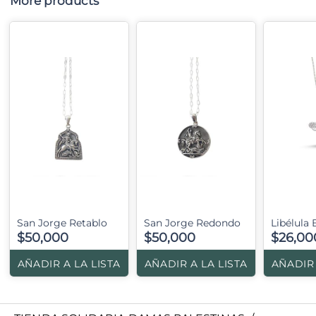
More products
San Jorge Retablo
San Jorge Redondo
Libélula B
$50,000
$50,000
$26,00
AÑADIR A LA LISTA
AÑADIR A LA LISTA
AÑADIR 