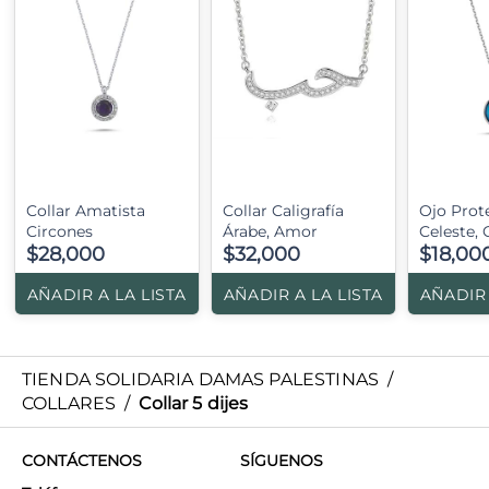
Collar Amatista
Collar Caligrafía
Ojo Prot
Circones
Árabe, Amor
Celeste, 
$28,000
$32,000
$18,00
AÑADIR A LA LISTA
AÑADIR A LA LISTA
AÑADIR 
TIENDA SOLIDARIA DAMAS PALESTINAS
/
COLLARES
/
Collar 5 dijes
CONTÁCTENOS
SÍGUENOS