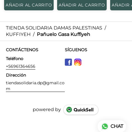
AÑADIR AL CARRITO
AÑADIR AL CARRITO
AÑADIR 
TIENDA SOLIDARIA DAMAS PALESTINAS
/
KUFFIYEH
/
Pañuelo Gasa Kuffiyeh
CONTÁCTENOS
SÍGUENOS
Teléfono
+56961364656
Dirección
tiendasolidaria.dp@gmail.co
m
powered by
CHAT