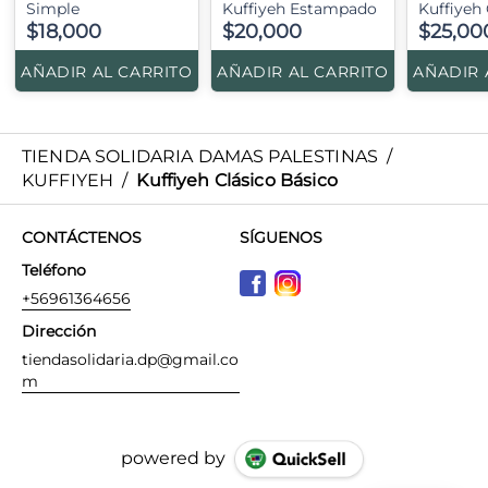
Simple
Kuffiyeh Estampado
Kuffiyeh 
$18,000
$20,000
$25,00
AÑADIR AL CARRITO
AÑADIR AL CARRITO
AÑADIR 
TIENDA SOLIDARIA DAMAS PALESTINAS
/
KUFFIYEH
/
Kuffiyeh Clásico Básico
CONTÁCTENOS
SÍGUENOS
Teléfono
+56961364656
Dirección
tiendasolidaria.dp@gmail.co
m
powered by