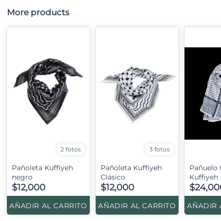
More products
2 fotos
3 fotos
Pañoleta Kuffiyeh
Pañoleta Kuffiyeh
Pañuelo 
negro
Clásico
Kuffiyeh
$12,000
$12,000
$24,00
AÑADIR AL CARRITO
AÑADIR AL CARRITO
AÑADIR 