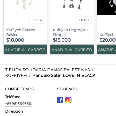
3 fotos
2 fotos
Kuffiyeh Clásico
Kuffiyeh Negro/gris
Básico
Simple
Kuffiyeh
$18,000
$18,000
$20,00
AÑADIR AL CARRITO
AÑADIR AL CARRITO
AÑADIR 
TIENDA SOLIDARIA DAMAS PALESTINAS
/
KUFFIYEH
/
Pañuelo Satín LOVE IN BLACK
CONTÁCTENOS
SÍGUENOS
Teléfono
+56961364656
Dirección