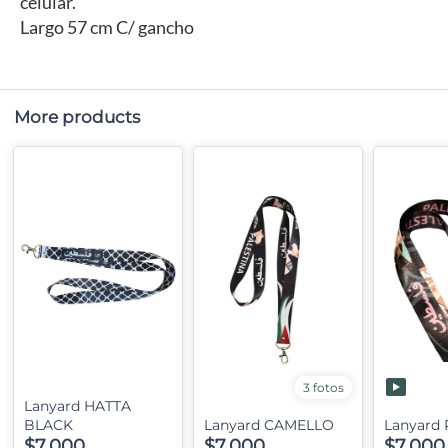
celular.
Largo 57 cm C/ gancho
More products
3 fotos
Lanyard HATTA
BLACK
Lanyard CAMELLO
Lanyard
$7,000
$7,000
$7,000