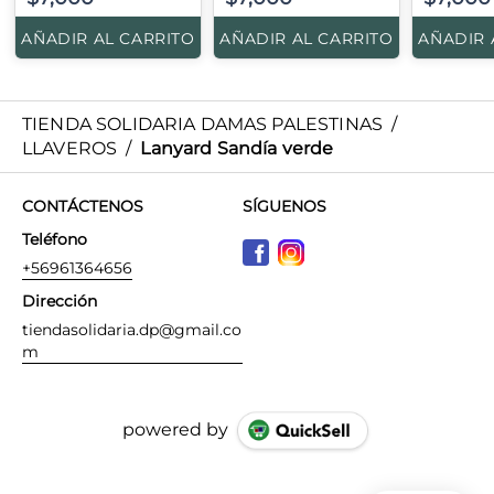
AÑADIR AL CARRITO
AÑADIR AL CARRITO
AÑADIR 
TIENDA SOLIDARIA DAMAS PALESTINAS
/
LLAVEROS
/
Lanyard Sandía verde
CONTÁCTENOS
SÍGUENOS
Teléfono
+56961364656
Dirección
tiendasolidaria.dp@gmail.co
m
powered by