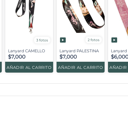
2 fotos
3 fotos
Lanyard CAMELLO
Lanyard PALESTINA
Lanyar
$7,000
$7,000
$6,00
O
AÑADIR AL CARRITO
AÑADIR AL CARRITO
AÑADIR