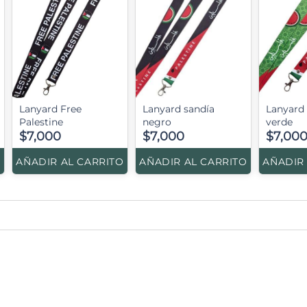
Lanyard Free
Lanyard sandía
Lanyard
Palestine
negro
verde
$7,000
$7,000
$7,00
O
AÑADIR AL CARRITO
AÑADIR AL CARRITO
AÑADIR