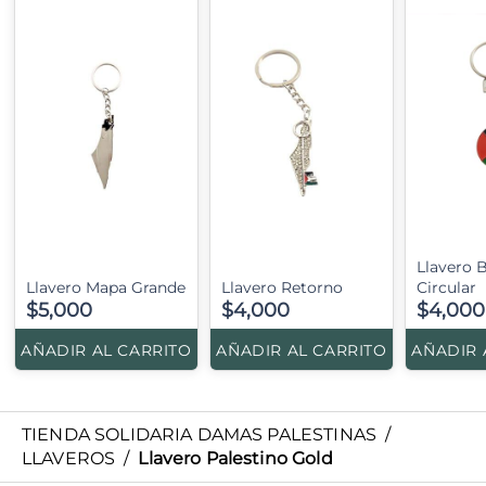
Llavero 
Llavero Mapa Grande
Llavero Retorno
Circular
$5,000
$4,000
$4,000
AÑADIR AL CARRITO
AÑADIR AL CARRITO
AÑADIR 
TIENDA SOLIDARIA DAMAS PALESTINAS
/
LLAVEROS
/
Llavero Palestino Gold