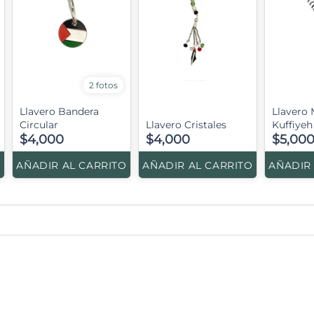
2 fotos
Llavero Bandera
Llavero
Circular
Llavero Cristales
Kuffiyeh
$4,000
$4,000
$5,00
O
AÑADIR AL CARRITO
AÑADIR AL CARRITO
AÑADIR