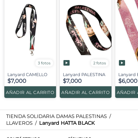
2 fotos
3 fotos
Lanyard CAMELLO
Lanyard PALESTINA
Lanyard
$7,000
$7,000
$6,000
AÑADIR AL CARRITO
AÑADIR AL CARRITO
AÑADIR 
TIENDA SOLIDARIA DAMAS PALESTINAS
/
LLAVEROS
/
Lanyard HATTA BLACK