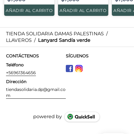
AÑADIR AL CARRITO
AÑADIR AL CARRITO
AÑADIR 
TIENDA SOLIDARIA DAMAS PALESTINAS
/
LLAVEROS
/
Lanyard Sandía verde
CONTÁCTENOS
SÍGUENOS
Teléfono
+56961364656
Dirección
tiendasolidaria.dp@gmail.co
m
powered by