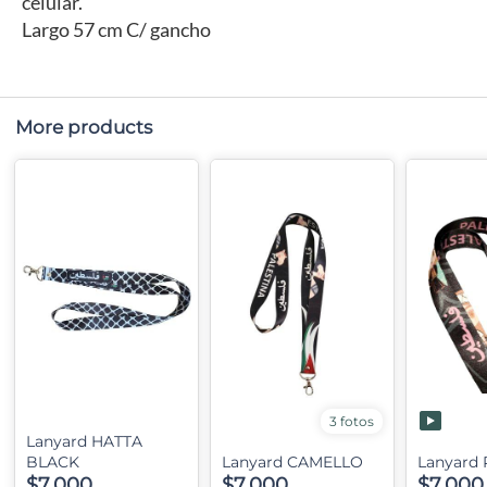
celular.
Largo 57 cm C/ gancho
More products
3 fotos
Lanyard HATTA
BLACK
Lanyard CAMELLO
Lanyard
$7,000
$7,000
$7,000