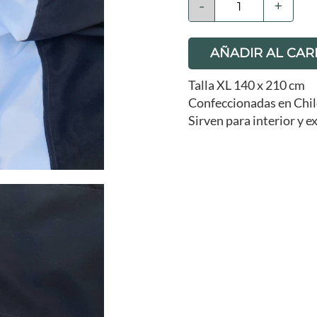
-
+
AÑADIR AL CAR
Talla XL 140 x 210 cm
Confeccionadas en Chil
Sirven para interior y e