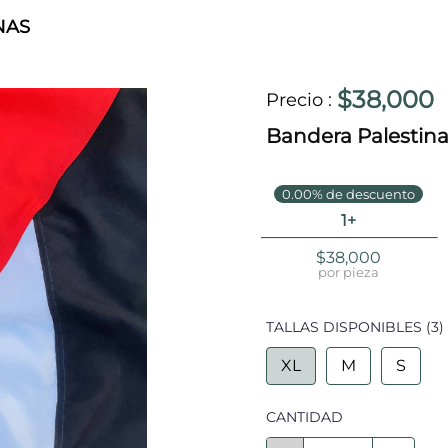
NAS
$38,000
Precio
:
Bandera Palestin
0.00% de descuento
1+
$38,000
por pieza
TALLAS DISPONIBLES
(3)
XL
M
S
CANTIDAD