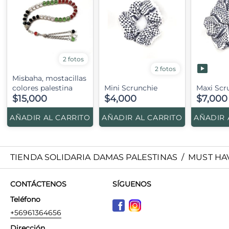
2 fotos
2 fotos
Misbaha, mostacillas
colores palestina
Mini Scrunchie
Maxi Scr
$15,000
$4,000
$7,000
AÑADIR AL CARRITO
AÑADIR AL CARRITO
AÑADIR 
TIENDA SOLIDARIA DAMAS PALESTINAS
/
MUST HA
CONTÁCTENOS
SÍGUENOS
Teléfono
+56961364656
Dirección