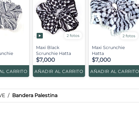
2 fotos
2 fotos
Maxi Black
Maxi Scrunchie
unchie
Scrunchie Hatta
Hatta
$7,000
$7,000
AL CARRITO
AÑADIR AL CARRITO
AÑADIR AL CARRIT
VE
/
Bandera Palestina