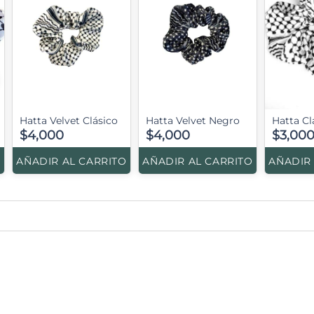
Hatta Velvet Clásico
Hatta Velvet Negro
Hatta Cl
$4,000
$4,000
$3,00
O
AÑADIR AL CARRITO
AÑADIR AL CARRITO
AÑADIR