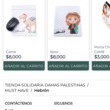
Porta Ch
Came
Noor
CAME
$8,000
$8,000
$3,000
AÑADIR AL CARRITO
AÑADIR AL CARRITO
AÑADIR 
TIENDA SOLIDARIA DAMAS PALESTINAS
/
MUST HAVE
/
Hebrón
CONTÁCTENOS
SÍGUENOS