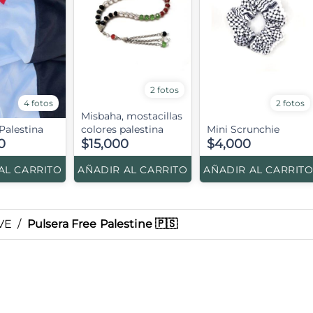
2 fotos
4 fotos
2 fotos
Misbaha, mostacillas
Palestina
colores palestina
Mini Scrunchie
0
$15,000
$4,000
AL CARRITO
AÑADIR AL CARRITO
AÑADIR AL CARRIT
VE
/
Pulsera Free Palestine 🇵🇸