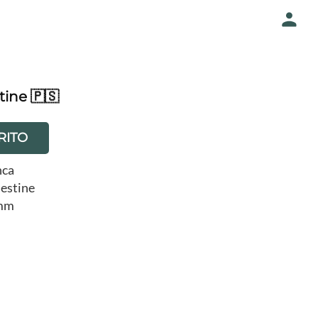
tine 🇵🇸
RITO
nca
lestine
 mm