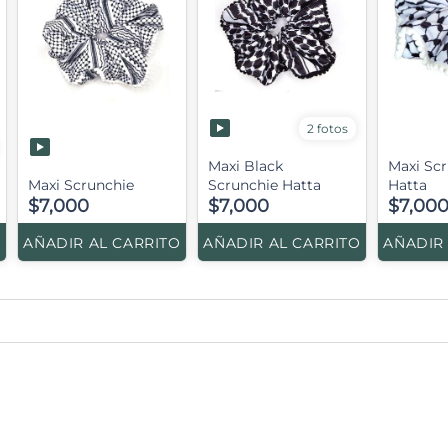
2 fotos
Maxi Black
Maxi Sc
Maxi Scrunchie
Scrunchie Hatta
Hatta
$7,000
$7,000
$7,00
O
AÑADIR AL CARRITO
AÑADIR AL CARRITO
AÑADIR