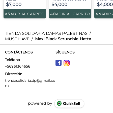
$7,000
$4,000
$4,000
AÑADIR AL CARRITO
AÑADIR AL CARRITO
AÑADIR 
TIENDA SOLIDARIA DAMAS PALESTINAS
/
MUST HAVE
/
Maxi Black Scrunchie Hatta
CONTÁCTENOS
SÍGUENOS
Teléfono
+56961364656
Dirección
tiendasolidaria.dp@gmail.co
m
powered by