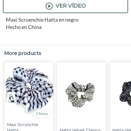
VER VÍDEO
Maxi Scruenchie Hatta en negro
Hecho en China
More products
2 fotos
Maxi Scrunchie
Hatta
Hatta Velvet Clásico
Hatta Ve