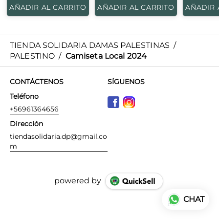
AÑADIR AL CARRITO
AÑADIR AL CARRITO
AÑADIR 
TIENDA SOLIDARIA DAMAS PALESTINAS
/
PALESTINO
/
Camiseta Local 2024
CONTÁCTENOS
SÍGUENOS
Teléfono
+56961364656
Dirección
tiendasolidaria.dp@gmail.co
m
powered by
CHAT