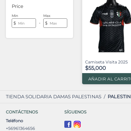
Price
Min
Max
-
$
$
Camiseta Visita 2025
$55,000
AÑADIR AL CARRI
TIENDA SOLIDARIA DAMAS PALESTINAS
/
PALESTI
CONTÁCTENOS
SÍGUENOS
Teléfono
+56961364656