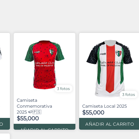
3 fotos
3 fotos
Camiseta
6
Conmemorativa
Camiseta Local 2025
2025 🍉🇵🇸
$55,000
$55,000
TO
AÑADIR AL CARRITO
AÑADIR AL CARRITO