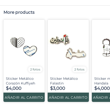
More products
2 fotos
2 fotos
Sticker Metálico
Sticker Metálico
Sticker 
Corazón Kuffiyeh
Falastin
Handala
$4,000
$3,000
$4,000
AÑADIR AL CARRITO
AÑADIR AL CARRITO
AÑADIR 