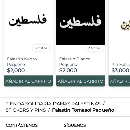
2 fotos
2 fotos
Falastin Negro
Falastin Blanco
Pequeño
Pequeño
Pin Falas
$2,000
$2,000
$3,000
AÑADIR AL CARRITO
AÑADIR AL CARRITO
AÑADIR 
TIENDA SOLIDARIA DAMAS PALESTINAS
/
STICKERS Y PINS
/
Falastin Tornasol Pequeño
CONTÁCTENOS
SÍGUENOS