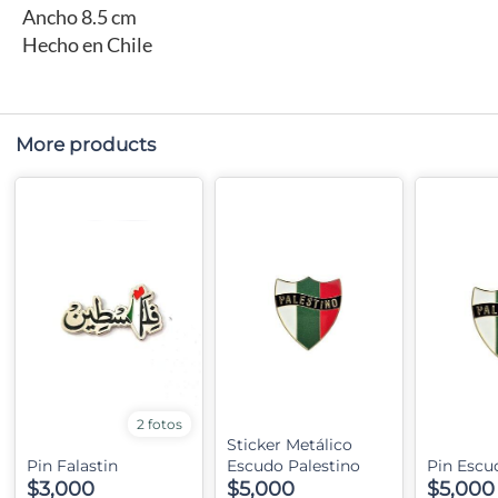
Ancho 8.5 cm
Hecho en Chile
More products
2 fotos
Sticker Metálico
Pin Falastin
Escudo Palestino
Pin Escu
$3,000
$5,000
$5,000