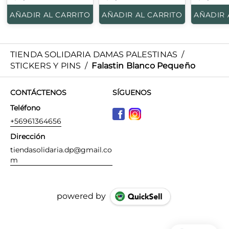
AÑADIR AL CARRITO
AÑADIR AL CARRITO
AÑADIR 
TIENDA SOLIDARIA DAMAS PALESTINAS
/
STICKERS Y PINS
/
Falastin Blanco Pequeño
CONTÁCTENOS
SÍGUENOS
Teléfono
+56961364656
Dirección
tiendasolidaria.dp@gmail.co
m
powered by