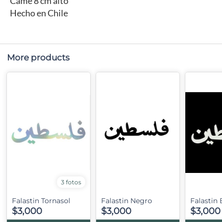
Came 8 cm alto
Hecho en Chile
More products
3 fotos
Falastin Tornasol
Falastin Negro
Falastin
$3,000
$3,000
$3,000