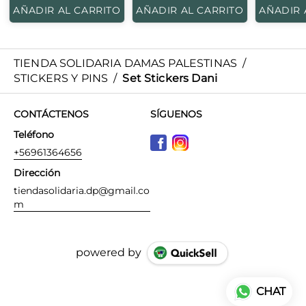
AÑADIR AL CARRITO
AÑADIR AL CARRITO
AÑADIR 
TIENDA SOLIDARIA DAMAS PALESTINAS
/
STICKERS Y PINS
/
Set Stickers Dani
CONTÁCTENOS
SÍGUENOS
Teléfono
+56961364656
Dirección
tiendasolidaria.dp@gmail.co
m
powered by
CHAT