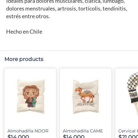
Ideales para dolores musculares, ciática, lumbago,
dolores menstruales, artrosis, tortícolis, tendinitis,
estrés entre otros.
Hecho en Chile
More products
Almohadilla NOOR
Almohadilla CAME
Cervical
$14,000
$14,000
$21,00