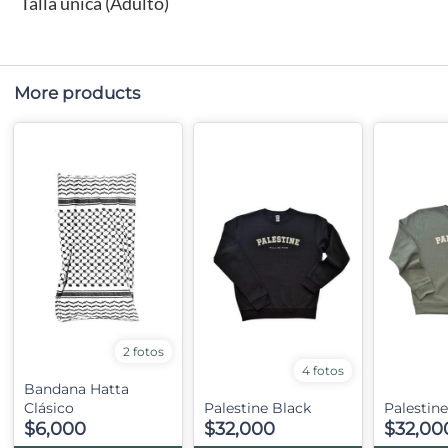
Talla única (Adulto)
More products
2 fotos
4 fotos
Bandana Hatta
Clásico
Palestine Black
Palestine
$6,000
$32,000
$32,00