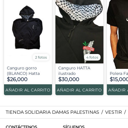
2 fotos
4 fotos
Canguro gorro
Canguro HATTA
(BLANCO) Hatta
ilustrado
Polera Fa
$26,000
$30,000
$15,00
AÑADIR AL CARRITO
AÑADIR AL CARRITO
AÑADIR 
TIENDA SOLIDARIA DAMAS PALESTINAS
/
VESTIR
/
CONTÁCTENOS
SÍGUENOS