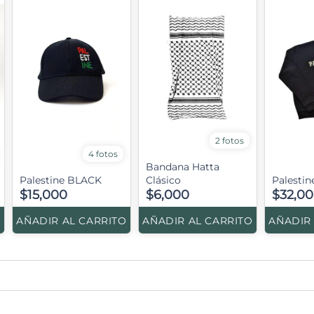
2 fotos
4 fotos
Bandana Hatta
Palestine BLACK
Clásico
Palestin
$15,000
$6,000
$32,0
O
AÑADIR AL CARRITO
AÑADIR AL CARRITO
AÑADIR