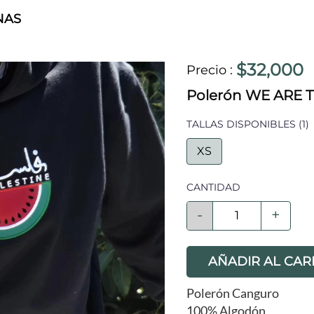
NAS
$32,000
Precio
:
Polerón WE ARE 
TALLAS DISPONIBLES
(1)
XS
CANTIDAD
-
+
AÑADIR AL CAR
Polerón Canguro
100% Algodón