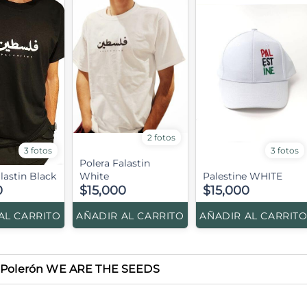
2 fotos
3 fotos
3 fotos
Polera Falastin
lastin Black
White
Palestine WHITE
0
$15,000
$15,000
AL CARRITO
AÑADIR AL CARRITO
AÑADIR AL CARRIT
Polerón WE ARE THE SEEDS