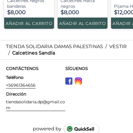
Calcetines negros
Calcetines Hatta
banderas
negros
Pijama H
$8,000
$8,000
$12,00
AÑADIR AL CARRITO
AÑADIR AL CARRITO
AÑADIR 
TIENDA SOLIDARIA DAMAS PALESTINAS
/
VESTIR
/
Calcetines Sandía
CONTÁCTENOS
SÍGUENOS
Teléfono
+56961364656
Dirección
tiendasolidaria.dp@gmail.co
m
powered by