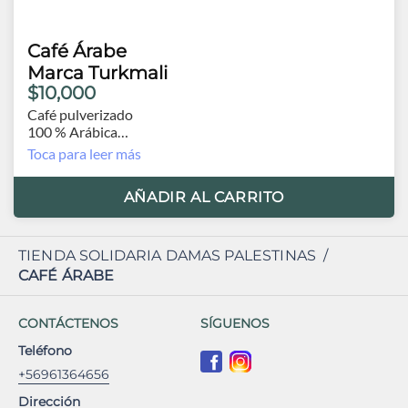
Café Árabe
Marca Turkmali
$10,000
Café pulverizado
100 % Arábica
200 grs.
Toca para leer más
Origen Turquía
AÑADIR AL CARRITO
TIENDA SOLIDARIA DAMAS PALESTINAS
/
CAFÉ ÁRABE
CONTÁCTENOS
SÍGUENOS
Teléfono
+56961364656
Dirección