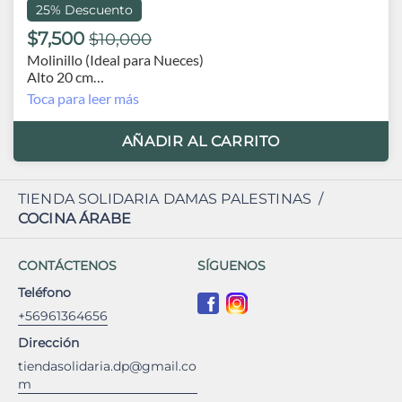
25% Descuento
$7,500
$10,000
Molinillo (Ideal para Nueces)
Alto 20 cm
Material plástico
Toca para leer más
Origen Turquía
AÑADIR AL CARRITO
TIENDA SOLIDARIA DAMAS PALESTINAS
/
COCINA ÁRABE
CONTÁCTENOS
SÍGUENOS
Teléfono
+56961364656
Dirección
tiendasolidaria.dp@gmail.co
m