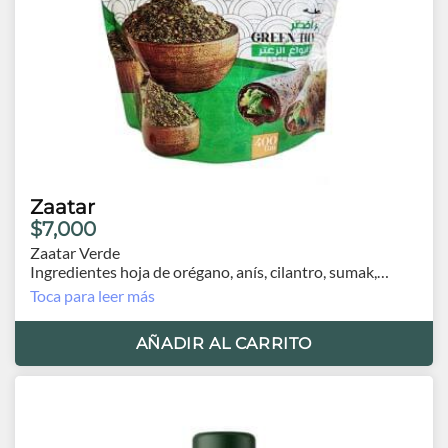
Zaatar
$7,000
Zaatar Verde
Ingredientes hoja de orégano, anís, cilantro, sumak,
sésamo, sal, comino, sal de limón, garbanzos tostados y
Toca para leer más
molido.
Contenido 400 grs.
AÑADIR AL CARRITO
Orígen Egipto