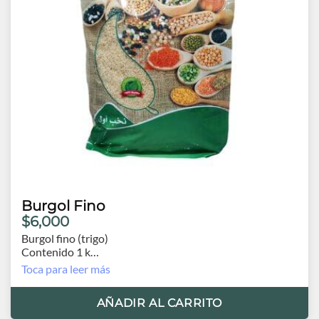
Burgol Fino
$6,000
Burgol fino (trigo)
Contenido 1 k
Origen Egipto
Toca para leer más
AÑADIR AL CARRITO