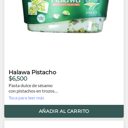
Halawa Pistacho
$6,500
Pasta dulce de sésamo
con pistachos en trozos
Contiene 375 grs
Toca para leer más
Origen EAU
AÑADIR AL CARRITO