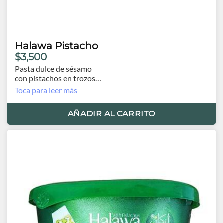
Halawa Pistacho
$3,500
Pasta dulce de sésamo
con pistachos en trozos
Contiene 140 grs.
Toca para leer más
Origen EAU
AÑADIR AL CARRITO