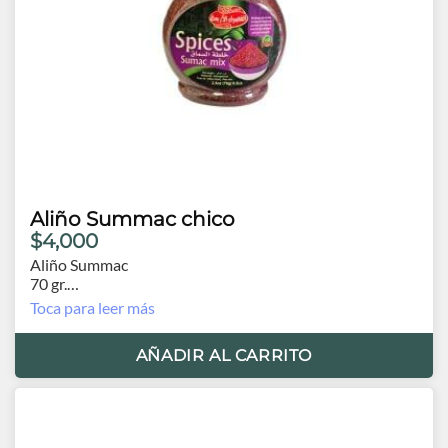
Aliño Summac chico
$4,000
Aliño Summac
70 gr.
Orígen Egipto
Toca para leer más
AÑADIR AL CARRITO