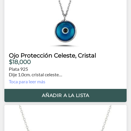
Ojo Protección Celeste, Cristal
$18,000
Plata 925
Dije 1.0cm. cristal celeste
Cadena 41cm. con extensión 3.0cm.
Toca para leer más
AÑADIR A LA LISTA