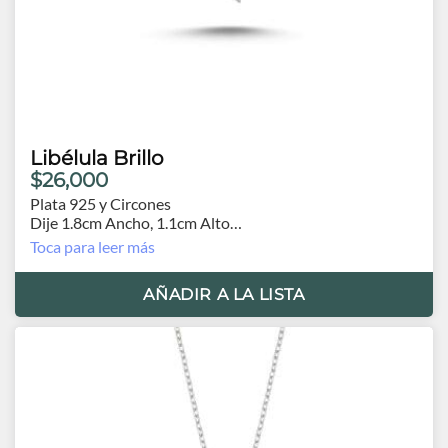
Libélula Brillo
$26,000
Plata 925 y Circones
Dije 1.8cm Ancho, 1.1cm Alto
Cadena 43 cm.0
Toca para leer más
AÑADIR A LA LISTA