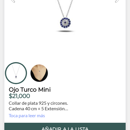
Ojo Turco Mini
$21,000
Collar de plata 925 y circones.
Cadena 40 cm + 5 Extensión
Origen Turquía
Toca para leer más
AÑADIR A LA LISTA