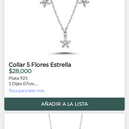
Collar 5 Flores Estrella
$28,000
Plata 925
5 Dijes 07cm.
Cadena 40cm, extensión 5cm.
Toca para leer más
AÑADIR A LA LISTA