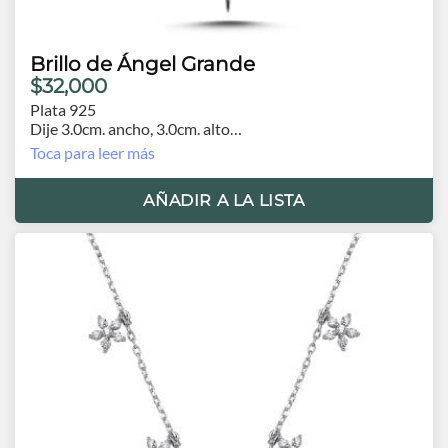
Brillo de Ángel Grande
$32,000
Plata 925
Dije 3.0cm. ancho, 3.0cm. alto
Cadena 43cm. extensión 3.5cm
Toca para leer más
Orígen Turquía
AÑADIR A LA LISTA