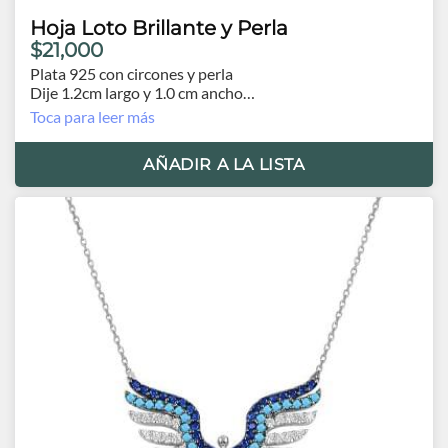
Hoja Loto Brillante y Perla
$21,000
Plata 925 con circones y perla
Dije 1.2cm largo y 1.0 cm ancho
Cadena 40 cm., extensión 4.5 cm.
Toca para leer más
AÑADIR A LA LISTA