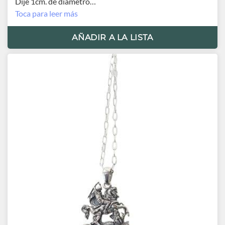
Dije 1cm. de diámetro
Cadena 42cm.
Toca para leer más
Origen Turquía
AÑADIR A LA LISTA