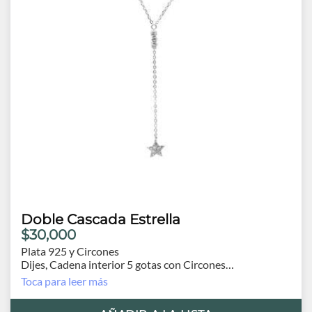
Doble Cascada Estrella
$30,000
Plata 925 y Circones
Dijes, Cadena interior 5 gotas con Circones
Exterior Estrella 1cm.
Toca para leer más
Cadena interior 40cm.
Cadena Exterior 44cm y extensión de 4.5cm