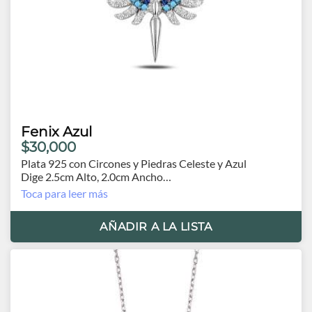
Fenix Azul
$30,000
Plata 925 con Circones y Piedras Celeste y Azul
Dige 2.5cm Alto, 2.0cm Ancho
Cadena 42cm. y Extensión de 5.0cm.
Toca para leer más
AÑADIR A LA LISTA