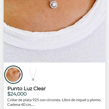
Punto Luz Clear
$24,000
Collar de plata 925 con circones. Libre de níquel y plomo.
Cadena 40 cm.
Dije 0.8 cm de diámetro