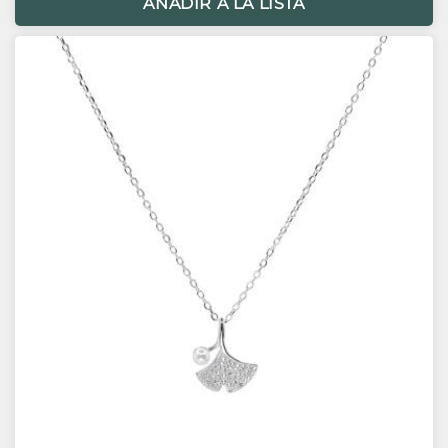
AÑADIR A LA LISTA
Cadena colgante 5.5cm.