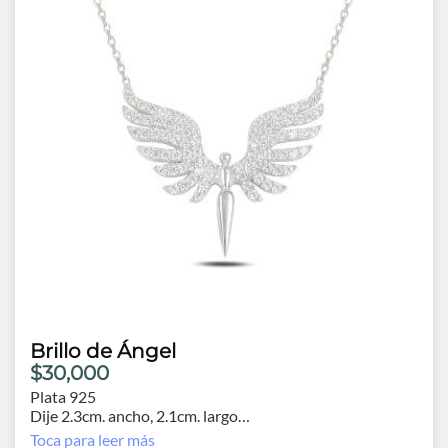
Brillo de Ángel
$30,000
Plata 925
Dije 2.3cm. ancho, 2.1cm. largo
Cadena 41cm. extensión 3.0cm.
Toca para leer más