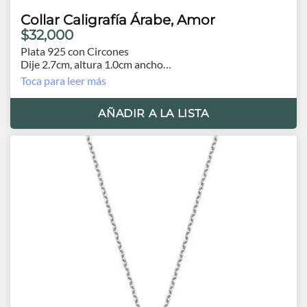
Collar Caligrafía Árabe, Amor
$32,000
Plata 925 con Circones
Dije 2.7cm, altura 1.0cm ancho
Cadena 44 cm, 3 extensores posibles
Toca para leer más
AÑADIR A LA LISTA