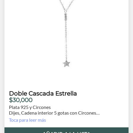
Doble Cascada Estrella
$30,000
Plata 925 y Circones
Dijes, Cadena interior 5 gotas con Circones
Exterior Estrella 1cm.
Toca para leer más
Cadena interior 40cm.
Cadena Exterior 44cm y extensión de 4.5cm