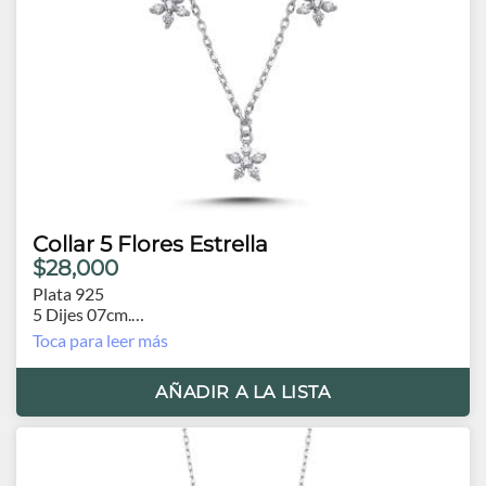
Collar 5 Flores Estrella
$28,000
Plata 925
5 Dijes 07cm.
Cadena 40cm, extensión 5cm.
Toca para leer más
AÑADIR A LA LISTA