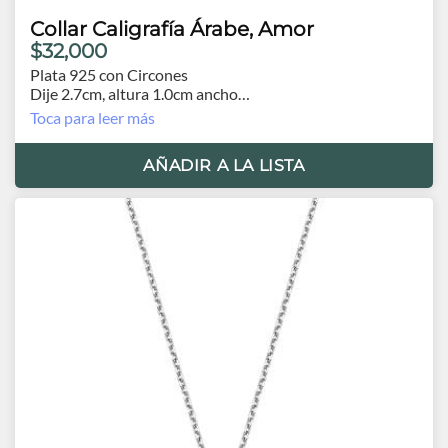
Collar Caligrafía Árabe, Amor
$32,000
Plata 925 con Circones
Dije 2.7cm, altura 1.0cm ancho
Cadena 44 cm, 3 extensores posibles
Toca para leer más
AÑADIR A LA LISTA