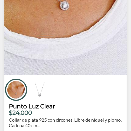
Punto Luz Clear
$24,000
Collar de plata 925 con circones. Libre de níquel y plomo.
Cadena 40 cm.
Dije 0.8 cm de diámetro