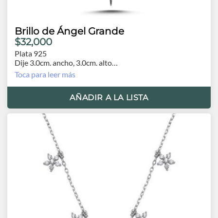
Brillo de Ángel Grande
$32,000
Plata 925
Dije 3.0cm. ancho, 3.0cm. alto
Cadena 43cm. extensión 3.5cm
Toca para leer más
Orígen Turquía
AÑADIR A LA LISTA