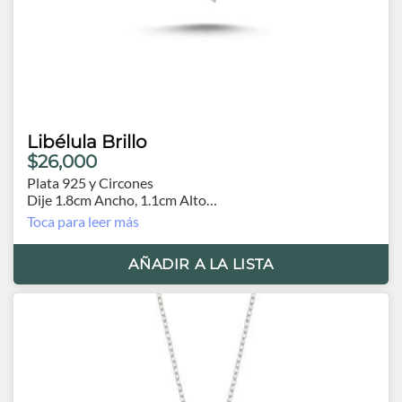
Libélula Brillo
$26,000
Plata 925 y Circones
Dije 1.8cm Ancho, 1.1cm Alto
Cadena 43 cm.0
Toca para leer más
AÑADIR A LA LISTA