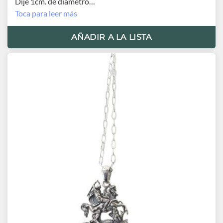
Dije 1cm. de diámetro
Cadena 42cm.
Toca para leer más
Origen Turquía
AÑADIR A LA LISTA