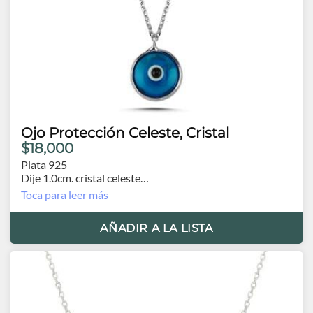
Ojo Protección Celeste, Cristal
$18,000
Plata 925
Dije 1.0cm. cristal celeste
Cadena 41cm. con extensión 3.0cm.
Toca para leer más
AÑADIR A LA LISTA