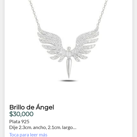
Brillo de Ángel
$30,000
Plata 925
Dije 2.3cm. ancho, 2.1cm. largo
Cadena 41cm. extensión 3.0cm.
Toca para leer más