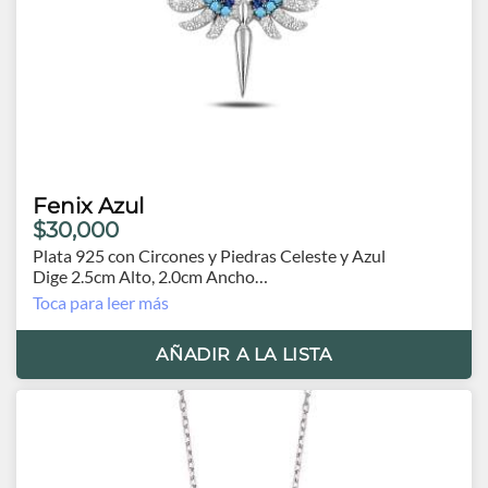
Fenix Azul
$30,000
Plata 925 con Circones y Piedras Celeste y Azul
Dige 2.5cm Alto, 2.0cm Ancho
Cadena 42cm. y Extensión de 5.0cm.
Toca para leer más
AÑADIR A LA LISTA