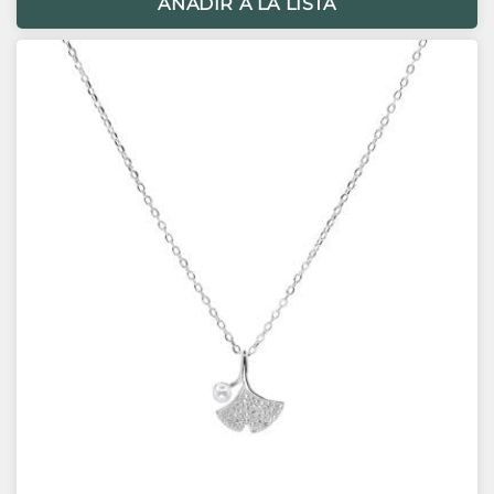
AÑADIR A LA LISTA
Cadena colgante 5.5cm.