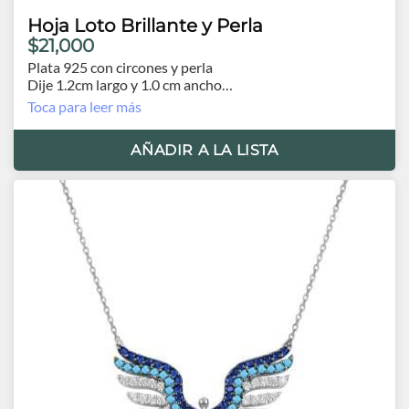
Hoja Loto Brillante y Perla
$21,000
Plata 925 con circones y perla
Dije 1.2cm largo y 1.0 cm ancho
Cadena 40 cm., extensión 4.5 cm.
Toca para leer más
AÑADIR A LA LISTA