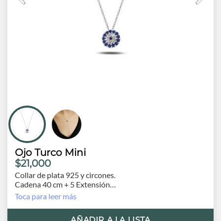
Ojo Turco Mini
$21,000
Collar de plata 925 y circones.
Cadena 40 cm + 5 Extensión
Origen Turquía
Toca para leer más
AÑADIR A LA LISTA